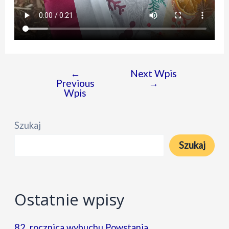
←
Next Wpis
Nawigacja
Previous
→
wpisu
Wpis
Szukaj
Szukaj
Ostatnie wpisy
82. rocznica wybuchu Powstania