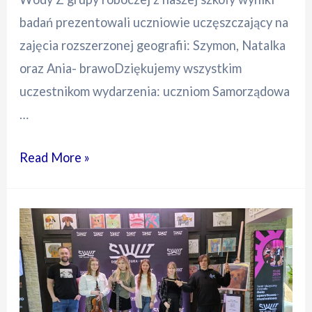
badań prezentowali uczniowie uczęszczający na
zajęcia rozszerzonej geografii: Szymon, Natalka
oraz Ania- brawoDziękujemy wszystkim
uczestnikom wydarzenia: uczniom Samorządowa
…
Debata
Read More »
O
kondycji
Zimnej
Wody