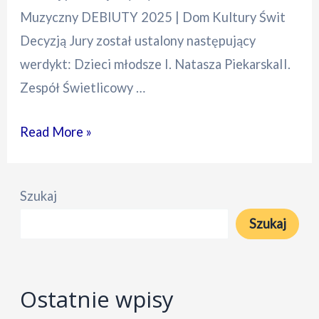
Muzyczny DEBIUTY 2025 | Dom Kultury Świt
Decyzją Jury został ustalony następujący
werdykt: Dzieci młodsze I. Natasza PiekarskaII.
Zespół Świetlicowy …
Pierwsze
Read More »
miejsce
–
Szukaj
XXVIII
Szukaj
Konkurs
Muzyczny
DEBIUTY
Ostatnie wpisy
2025