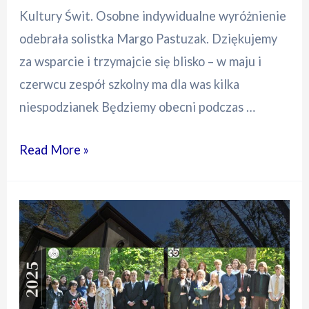
Kultury Świt. Osobne indywidualne wyróżnienie
odebrała solistka Margo Pastuzak. Dziękujemy
za wsparcie i trzymajcie się blisko – w maju i
czerwcu zespół szkolny ma dla was kilka
niespodzianek Będziemy obecni podczas …
Nagroda
Read More »
XXVIII
Konkurs
Muzyczny
Debiuty
2025