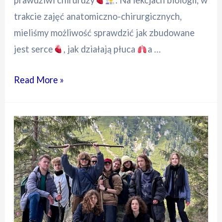
prawdziwi chirurdzy
. Na lekcjach biologii, w
trakcie zajęć anatomiczno-chirurgicznych,
mieliśmy możliwość sprawdzić jak zbudowane
jest serce
, jak działają płuca
a …
Anatomia
Read More »
z
chirurgią