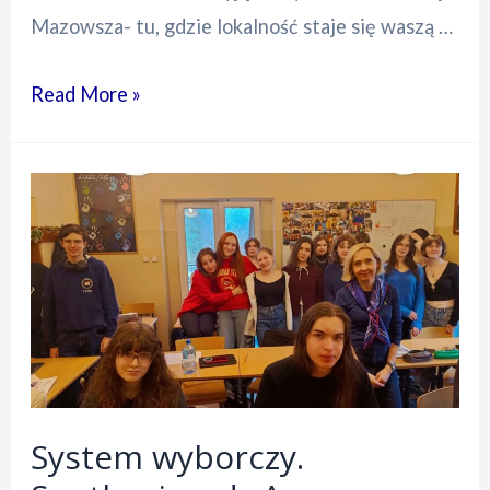
Mazowsza- tu, gdzie lokalność staje się waszą …
Perła
Read More »
Aktywności
społecznej
Miasta
Podkowa
Leśna
dla
projektu
Żelazny
Most
System wyborczy.