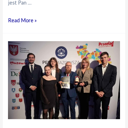
jest Pan …
Pożegnanie
Read More »
klas
czwartych