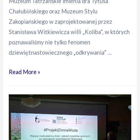
Muzeum Tatrzańskie imienia dra Tytusa
Chałubińskiego oraz Muzeum Stylu
Zakopiańskiego w zaprojektowanej przez
Stanisława Witkiewicza willi „Koliba”, w których
poznawaliśmy nie tylko fenomen
dziewiętnastowiecznego „odkrywania” …
Peleryna,
Read More »
ciupaga
i
znak
tajemny
–
wyjazd