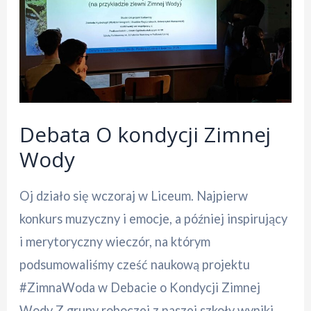
rozszerzenia
(język
polski
z
odrobiną
matematyki)
Debata O kondycji Zimnej
Wody
Oj działo się wczoraj w Liceum. Najpierw
konkurs muzyczny i emocje, a później inspirujący
i merytoryczny wieczór, na którym
podsumowaliśmy cześć naukową projektu
#ZimnaWoda w Debacie o Kondycji Zimnej
Wody Z grupy roboczej z naszej szkoły wyniki