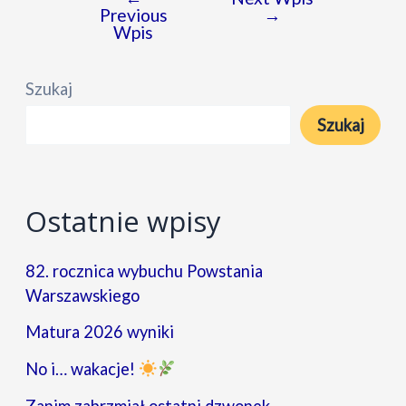
Nawigacja
Previous
→
wpisu
Wpis
Szukaj
Szukaj
Ostatnie wpisy
82. rocznica wybuchu Powstania
Warszawskiego
Matura 2026 wyniki
No i… wakacje!
Zanim zabrzmiał ostatni dzwonek…