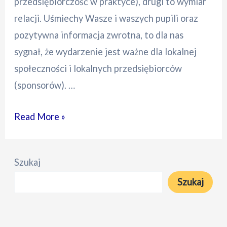
przedsiębiorczość w praktyce), drugi to wymiar
relacji. Uśmiechy Wasze i waszych pupili oraz
pozytywna informacja zwrotna, to dla nas
sygnał, że wydarzenie jest ważne dla lokalnej
społeczności i lokalnych przedsiębiorców
(sponsorów). …
XXIX
Read More »
Wystawa
Psów
Szukaj
Kochanych
Szukaj