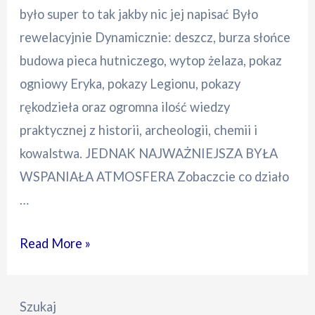
było super to tak jakby nic jej napisać Było
rewelacyjnie Dynamicznie: deszcz, burza słońce
budowa pieca hutniczego, wytop żelaza, pokaz
ogniowy Eryka, pokazy Legionu, pokazy
rękodzieła oraz ogromna ilość wiedzy
praktycznej z historii, archeologii, chemii i
kowalstwa. JEDNAK NAJWAŻNIEJSZA BYŁA
WSPANIAŁA ATMOSFERA Zobaczcie co działo
…
Żelazne
Read More »
Korzenie
2025
Szukaj