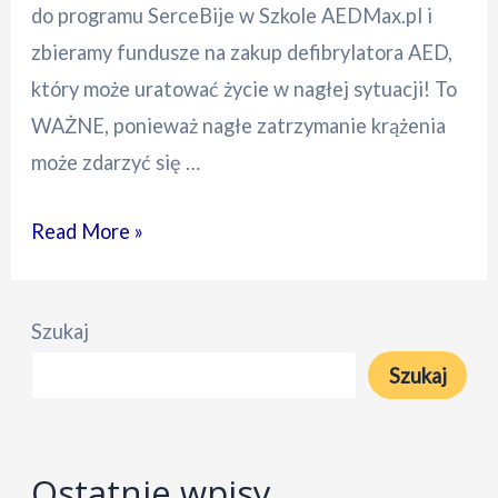
do programu SerceBije w Szkole AEDMax.pl i
zbieramy fundusze na zakup defibrylatora AED,
który może uratować życie w nagłej sytuacji! To
WAŻNE, ponieważ nagłe zatrzymanie krążenia
może zdarzyć się …
SerceBijewSzkole
Read More »
–
zbieramy
Szukaj
na
Szukaj
AED
Ostatnie wpisy