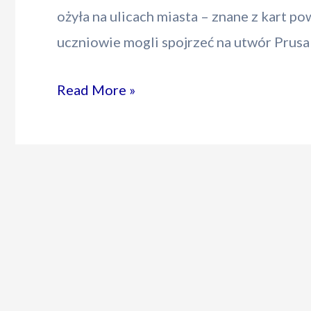
ożyła na ulicach miasta – znane z kart po
uczniowie mogli spojrzeć na utwór Prusa
Literatura
Read More »
w
przestrzeni
miasta
–
„Lalka”
na
ulicach
Warszawy