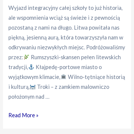
Wyjazd integracyjny całej szkoły to już historia,
ale wspomnienia wciąż są świeże i z pewnością
pozostaną z nami na długo. Litwa powitała nas
piękną, jesienną aurą, która towarzyszyła nam w
odkrywaniu niezwykłych miejsc. Podróżowaliśmy
przez:
Rumszyszki-skansen pełen litewskich
tradycji,
Kłajpedę-portowe miasto o
wyjątkowym klimacie,
Wilno-tętniące historią
i kulturą,
Troki – z zamkiem malowniczo
położonym nad …
Wyjazd
Read More »
integracyjny