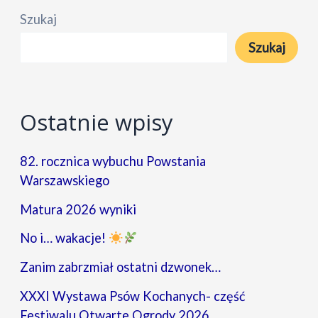
na
Szukaj
Litwę
Szukaj
–
wspomnienia,
które
Ostatnie wpisy
zostaną
na
82. rocznica wybuchu Powstania
długo
Warszawskiego
Matura 2026 wyniki
No i… wakacje!
Zanim zabrzmiał ostatni dzwonek…
XXXI Wystawa Psów Kochanych- część
Festiwalu Otwarte Ogrody 2026