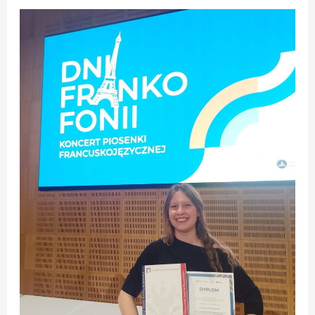
Pastuzak
laureatką
XVIII
Festiwalu
Francuskiej
Piosenki,
Poezji
i
Teatru