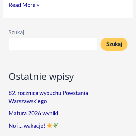
Zagraliśmy
Read More »
i
to
Szukaj
jak
Szukaj
WOŚP
2026
Ostatnie wpisy
82. rocznica wybuchu Powstania
Warszawskiego
Matura 2026 wyniki
No i… wakacje!