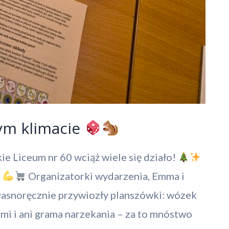
ym klimacie
ie Liceum nr 60 wciąż wiele się działo!
!
Organizatorki wydarzenia, Emma i
 własnoręcznie przywiozły planszówki: wózek
mi i ani grama narzekania – za to mnóstwo