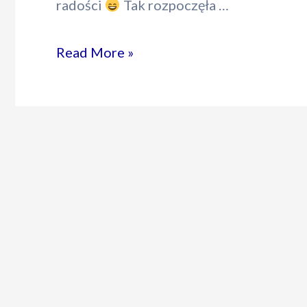
radości
Tak rozpoczęła …
Read More »
Grywiórki
w
świątecznym
klimacie