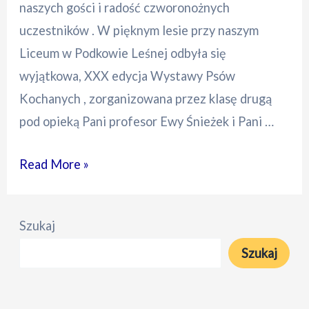
naszych gości i radość czworonożnych
uczestników . W pięknym lesie przy naszym
Liceum w Podkowie Leśnej odbyła się
wyjątkowa, XXX edycja Wystawy Psów
Kochanych , zorganizowana przez klasę drugą
pod opieką Pani profesor Ewy Śnieżek i Pani …
30.
Read More »
Jubileuszowa
Wystawa
Szukaj
Psów
Szukaj
Kochanych