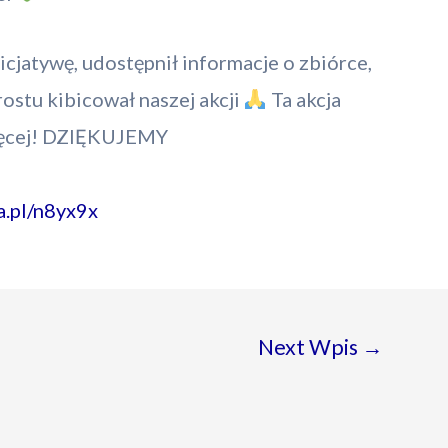
cjatywę, udostępnił informacje o zbiórce,
ostu kibicował naszej akcji
Ta akcja
ięcej! DZIĘKUJEMY
a.pl/n8yx9x
Next Wpis
→