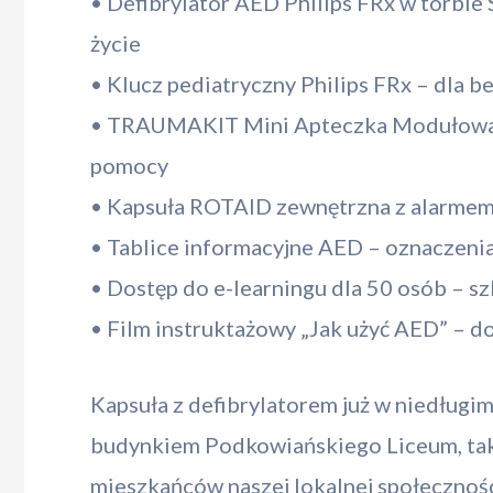
• Defibrylator AED Philips FRx w torbie
życie
• Klucz pediatryczny Philips FRx – dla b
• TRAUMAKIT Mini Apteczka Modułowa 
pomocy
• Kapsuła ROTAID zewnętrzna z alarmem
• Tablice informacyjne AED – oznaczenia
• Dostęp do e-learningu dla 50 osób – s
• Film instruktażowy „Jak użyć AED” – do
Kapsuła z defibrylatorem już w niedługi
budynkiem Podkowiańskiego Liceum, tak 
mieszkańców naszej lokalnej społecznoś