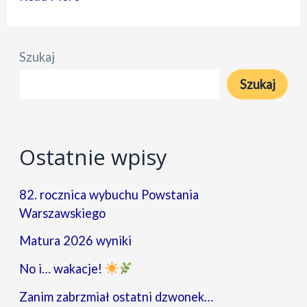
Hydrologiczne
w
Szukaj
ramach
Szukaj
patronatu
WGiSR
UW
Ostatnie wpisy
82. rocznica wybuchu Powstania
Warszawskiego
Matura 2026 wyniki
No i… wakacje!
Zanim zabrzmiał ostatni dzwonek…