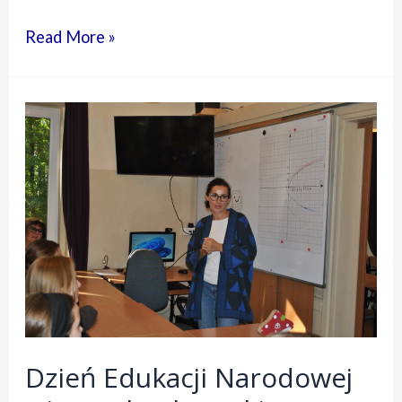
Read More »
Jubileusz
35-
lecia
Podkowiańskiego
LO
nr
60
Dzień Edukacji Narodowej