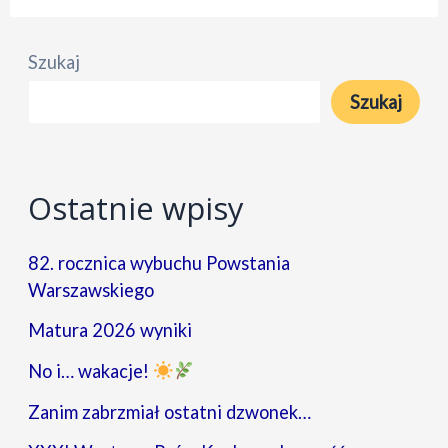
Edukacji
Narodowej
Szukaj
wizyta
Szukaj
absolwentki
Ostatnie wpisy
82. rocznica wybuchu Powstania
Warszawskiego
Matura 2026 wyniki
No i… wakacje!
Zanim zabrzmiał ostatni dzwonek…