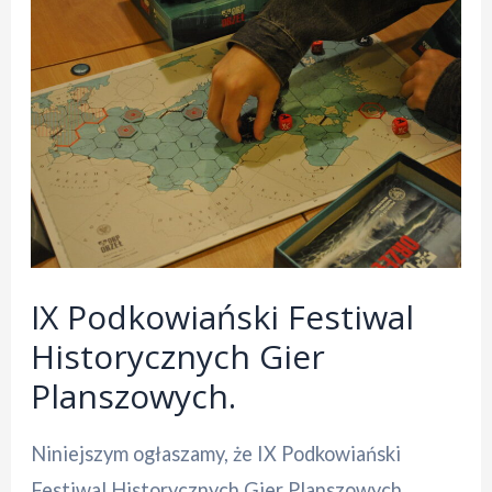
Festiwal
Historycznych
Gier
Planszowych
przeszedł
do
historii!
IX Podkowiański Festiwal
Historycznych Gier
Planszowych.
Niniejszym ogłaszamy, że IX Podkowiański
Festiwal Historycznych Gier Planszowych