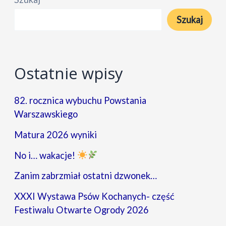
Gminy
Szukaj
Brwinów
dla
Pana
Ostatnie wpisy
Profesora
Mariana
82. rocznica wybuchu Powstania
Pokropka
Warszawskiego
(post
Matura 2026 wyniki
mortem)
No i… wakacje!
Zanim zabrzmiał ostatni dzwonek…
XXXI Wystawa Psów Kochanych- część
Festiwalu Otwarte Ogrody 2026