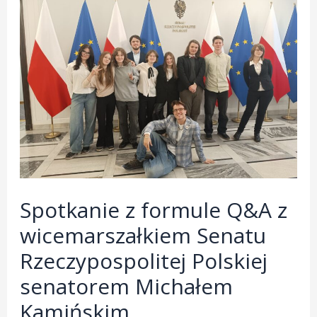
demokracji
w
praktyce
Spotkanie z formule Q&A z
wicemarszałkiem Senatu
Rzeczypospolitej Polskiej
senatorem Michałem
Kamińskim