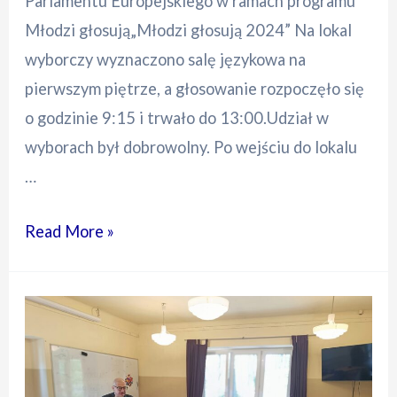
Parlamentu Europejskiego w ramach programu
Młodzi głosują„Młodzi głosują 2024” Na lokal
wyborczy wyznaczono salę językowa na
pierwszym piętrze, a głosowanie rozpoczęło się
o godzinie 9:15 i trwało do 13:00.Udział w
wyborach był dobrowolny. Po wejściu do lokalu
…
Młodzi
Read More »
głosują
2024
wyniki