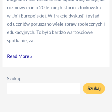
rozmowy m.in o 20 letniej historii członkowska
w Unii Europejskiej. W trakcie dyskusji i pytań
od uczniów poruszano wiele spraw społecznych i
edukacyjnych. To było bardzo wartościowe
spotkanie, za …
Wicemarszałek
Read More »
Senatu
w
Szukaj
Podkowiańskim
Szukaj
LO