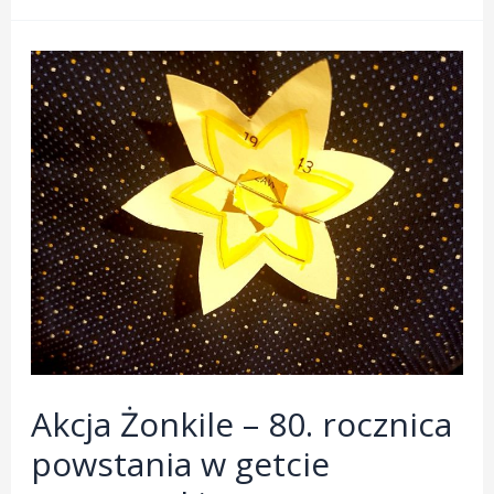
Zakończenie
roku
szkolnego
2024/2025
w
Podkowiańskim
Liceum
nr
60
Akcja Żonkile – 80. rocznica
powstania w getcie