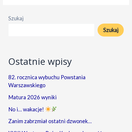
Żonkile
–
Szukaj
80.
Szukaj
rocznica
powstania
w
Ostatnie wpisy
getcie
warszawskim
82. rocznica wybuchu Powstania
Warszawskiego
Matura 2026 wyniki
No i… wakacje!
Zanim zabrzmiał ostatni dzwonek…