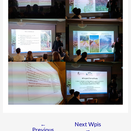
←
Next Wpis
Nawigacja
Previous
→