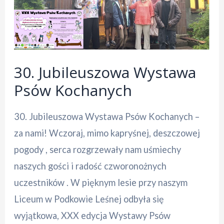
z
Panią
Ewą
Gołębiewską
30. Jubileuszowa Wystawa
Psów Kochanych
30. Jubileuszowa Wystawa Psów Kochanych –
za nami! Wczoraj, mimo kapryśnej, deszczowej
pogody , serca rozgrzewały nam uśmiechy
naszych gości i radość czworonożnych
uczestników . W pięknym lesie przy naszym
Liceum w Podkowie Leśnej odbyła się
wyjątkowa, XXX edycja Wystawy Psów