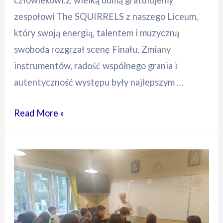
zespołowi The SQUIRRELS z naszego Liceum,
który swoją energią, talentem i muzyczną
swobodą rozgrzał scenę Finału. Zmiany
instrumentów, radość wspólnego grania i
autentyczność występu były najlepszym …
Zagraliśmy
Read More »
i
to
jak
WOŚP
2026