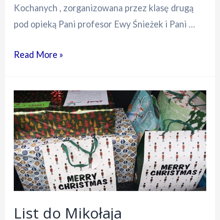
Kochanych , zorganizowana przez klasę drugą
pod opieką Pani profesor Ewy Śnieżek i Pani …
30.
Read More »
Jubileuszowa
Wystawa
Psów
Kochanych
List do Mikołaja