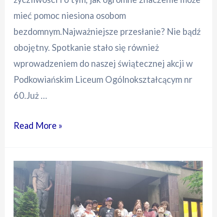
mieć pomoc niesiona osobom
bezdomnym.Najważniejsze przesłanie? Nie bądź
obojętny. Spotkanie stało się również
wprowadzeniem do naszej świątecznej akcji w
Podkowiańskim Liceum Ogólnokształcącym nr
60.Już …
Wrażliwość
Read More »
ma
znaczenie
–
wyjątkowe
spotkanie