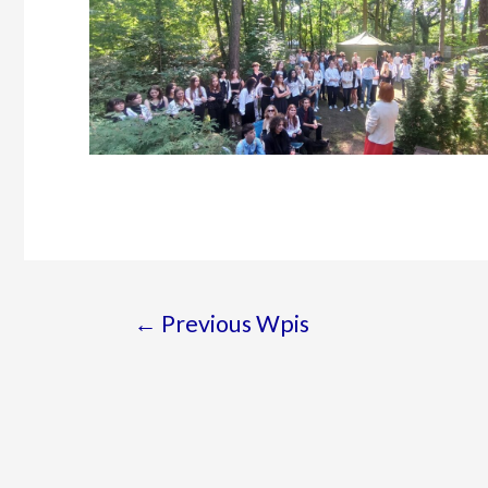
Nawigacja
←
Previous Wpis
wpisu